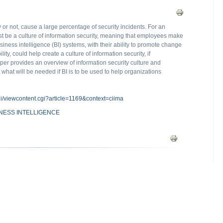
 or not, cause a large percentage of security incidents. For an
st be a culture of information security, meaning that employees make
iness intelligence (BI) systems, with their ability to promote change
ty, could help create a culture of information security, if
per provides an overview of information security culture and
 what will be needed if BI is to be used to help organizations
cgi/viewcontent.cgi?article=1169&context=ciima
INESS INTELLIGENCE