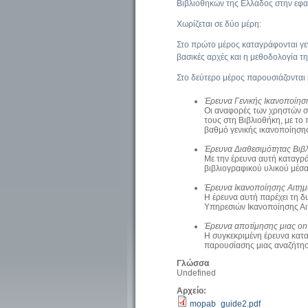
Βιβλιοθηκών της Ελλάδος στην εφ
Χωρίζεται σε δύο μέρη:
Στο πρώτο μέρος καταγράφονται γενι
βασικές αρχές και η μεθοδολογία τη
Στο δεύτερο μέρος παρουσιάζονται 
Έρευνα Γενικής Ικανοποίησ
Οι αναφορές των χρηστών στ
τους στη Βιβλιοθήκη, με το 
βαθμό γενικής ικανοποίηση
Έρευνα Διαθεσιμότητας Βιβ
Με την έρευνα αυτή καταγρά
βιβλιογραφικού υλικού μέσ
Έρευνα Ικανοποίησης Αιτη
Η έρευνα αυτή παρέχει τη 
Υπηρεσιών Ικανοποίησης 
Έρευνα αποτίμησης μιας on
Η συγκεκριμένη έρευνα κατ
παρουσίασης μιας αναζήτη
Γλώσσα
Undefined
Αρχείο:
mopab_guide2.pdf