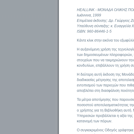
HEALLINK - ΜΟΝΑΔΑ ΟΛΙΚΗΣ Π
Ιωάννινα, 1999
Επιμέλεια έκδοσης: Δρ. Γεώργιος Ζ
Υπεύθυνη σύνταξης: κ. Ευαγγελία 
ISBN: 960-86446-1-5
Κάντε κλικ στην εικόνα του εξωφύλλ
Η αυξανόμενη χρήση της τεχνολογία
των δημοσιευμένων πληροφοριών, η
στοιχείων που να τεκμηριώνουν την 
κονδυλίων, επιβάλλουν τη χρήση σ
Η δεύτερη αυτή έκδοση της Μονάδα
διαδικασίες μέτρησης της αποτελεσ
εντοπισμού των περιοχών που πιθαν
αποβλέπει στη διασφάλιση ποιότητα
Τα μέτρα αποτίμησης που παρουσιά
ποσοστού αποτελεσματικότητας της 
ο χρήστης για τη Βιβλιοθήκη αυτή
Υπηρεσιών προβάλλεται η αξία της Β
κατανομή των πόρων.
Ο συγκεκριμένος Οδηγός γράφτηκε 