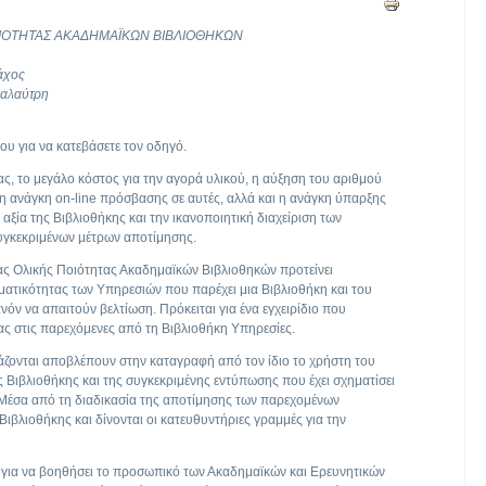
ΟΙΟΤΗΤΑΣ ΑΚΑΔΗΜΑΪΚΩΝ ΒΙΒΛΙΟΘΗΚΩΝ
άχος
Χαλαύτρη
ου για να κατεβάσετε τον οδηγό.
ς, το μεγάλο κόστος για την αγορά υλικού, η αύξηση του αριθμού
 ανάγκη on-line πρόσβασης σε αυτές, αλλά και η ανάγκη ύπαρξης
αξία της Βιβλιοθήκης και την ικανοποιητική διαχείριση των
υγκεκριμένων μέτρων αποτίμησης.
ς Ολικής Ποιότητας Ακαδημαϊκών Βιβλιοθηκών προτείνει
ματικότητας των Υπηρεσιών που παρέχει μια Βιβλιοθήκη και του
όν να απαιτούν βελτίωση. Πρόκειται για ένα εγχειρίδιο που
ς στις παρεχόμενες από τη Βιβλιοθήκη Υπηρεσίες.
ζονται αποβλέπουν στην καταγραφή από τον ίδιο το χρήστη του
Βιβλιοθήκης και της συγκεκριμένης εντύπωσης που έχει σχηματίσει
. Μέσα από τη διαδικασία της αποτίμησης των παρεχομένων
ιβλιοθήκης και δίνονται οι κατευθυντήριες γραμμές για την
για να βοηθήσει το προσωπικό των Ακαδημαϊκών και Ερευνητικών