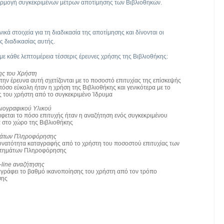
αρμογή συγκεκριμένων μέτρων αποτίμησης των Βιβλιοθηκών.
κά στοιχεία για τη διαδικασία της αποτίμησης και δίνονται οι
ς διαδικασίας αυτής.
με κάθε λεπτομέρεια τέσσερις έρευνες χρήσης της Βιβλιοθήκης:
ης του Χρήστη
ην έρευνα αυτή σχετίζονται με το ποσοστό επιτυχίας της επίσκεψής
πόσο εύκολη ήταν η χρήση της Βιβλιοθήκης και γενικότερα με το
ς του χρήστη από το συγκεκριμένο Ίδρυμα
λιογραφικού Υλικού
φεται το πόσο επιτυχής ήταν η αναζήτηση ενός συγκεκριμένου
α στο χώρο της Βιβλιοθήκης
μάτων Πληροφόρησης
δυνατότητα καταγραφής από το χρήστη του ποσοστού επιτυχίας των
Αιτημάτων Πληροφόρησης
-line αναζήτησης
αγράφει το βαθμό ικανοποίησης του χρήστη από τον τρόπο
σης