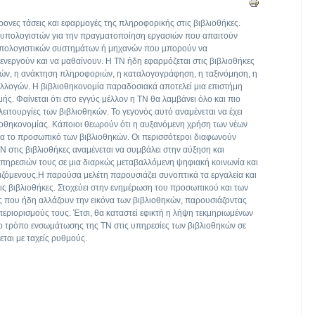
ρονες τάσεις και εφαρμογές της πληροφορικής στις βιβλιοθήκες.
 υπολογιστών για την πραγματοποίηση εργασιών που απαιτούν
πολογιστικών συστημάτων ή μηχανών που μπορούν να
 ενεργούν και να μαθαίνουν. Η ΤΝ ήδη εφαρμόζεται στις βιβλιοθήκες
ών, η ανάκτηση πληροφοριών, η καταλογογράφηση, η ταξινόμηση, η
υλλογών. Η βιβλιοθηκονομία παραδοσιακά αποτελεί μια επιστήμη
ής. Φαίνεται ότι στο εγγύς μέλλον η ΤΝ θα λαμβάνει όλο και πιο
λειτουργίες των βιβλιοθηκών. Το γεγονός αυτό αναμένεται να έχει
ιοθηκονομίας. Κάποιοι θεωρούν ότι η αυξανόμενη χρήση των νέων
για το προσωπικό των βιβλιοθηκών. Οι περισσότεροι διαφωνούν
Ν στις βιβλιοθήκες αναμένεται να συμβάλει στην αύξηση και
υπηρεσιών τους σε μια διαρκώς μεταβαλλόμενη ψηφιακή κοινωνία και
γαζόμενους.Η παρούσα μελέτη παρουσιάζει συνοπτικά τα εργαλεία και
τις βιβλιοθήκες. Στοχεύει στην ενημέρωση του προσωπικού και των
ς που ήδη αλλάζουν την εικόνα των βιβλιοθηκών, παρουσιάζοντας
 περιορισμούς τους. Έτσι, θα καταστεί εφικτή η λήψη τεκμηριωμένων
ο τρόπο ενσωμάτωσης της ΤΝ στις υπηρεσίες των βιβλιοθηκών σε
εται με ταχείς ρυθμούς.