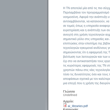
Η ΤΝ αποτελεί μία από τις πιο σύγχ
Περιλαμβάνει τον προγραμματισμό
νοημοσύνη. Αφορά την ανάπτυξη υ
αντιλαμβάνονται, να κατανοούν, να
σε τομείς όπως η υπηρεσία αναφορ
ευρετηρίαση και η ανάπτυξη των σ
ανοιχτή στη χρήση τεχνολογιών αιχμ
σημαντικό ρόλο στις υπηρεσίες και 
επιπτώσεις στην επιστήμη της βιβλ
τεχνολογιών εγκυμονεί κινδύνους 
σημειώνοντας ότι η εφαρμογή της Τ
βελτίωση των λειτουργιών και των 
όχι στο να αντικαταστήσει τους ερ
τις κυριότερες εφαρμογές της ΤΝ σ
χρηστών πάνω στις νέες τεχνολογίε
τόσο τις δυνατότητες όσο και τους
αποφάσεων σχετικά με τον καλύτερ
μια εποχή που η χρήση της διευρύν
Γλώσσα
Undefined
Αρχείο:
ai_libraries.pdf
Κατηγορία: