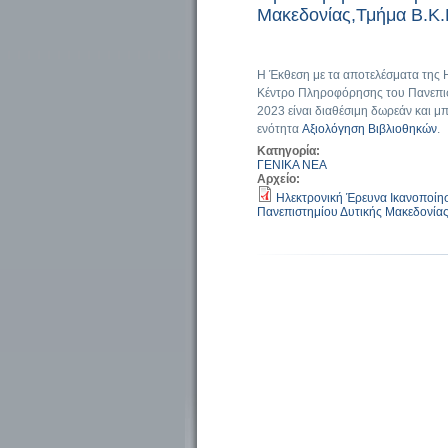
Μακεδονίας,Τμήμα Β.Κ.
Η Έκθεση με τα αποτελέσματα της 
Κέντρο Πληροφόρησης του Πανεπιστ
2023 είναι διαθέσιμη δωρεάν και μπ
ενότητα
Αξιολόγηση Βιβλιοθηκών
.
Κατηγορία:
ΓΕΝΙΚΑ ΝΕΑ
Αρχείο:
Ηλεκτρονική Έρευνα Ικανοποίη
Πανεπιστημίου Δυτικής Μακεδονίας