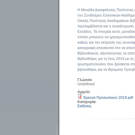
Η Μονάδα Διασφάλισης Ποιότητας 
του Συνδέσμου Ελληνικών Ακαδημαϊ
Ολικής Ποιότητας Ακαδημαϊκών Βι
περιλαμβάνεται και η συγκέντρωση σ
Ελλάδος. Τα στοιχεία αυτά, μοναδικ
οποίοι μπορούν να χρησιμοποιηθού
καθώς και την εκτίμηση της συνεισ
καταγραφή αποσκοπεί στο να αποτ
Βιβλιοθηκών, αξιοποιώντας τα στατ
Βιβλιοθήκες για το έτος 2019 με 
ερωτηματολογίου που βρίσκεται στη
βιβλιοθήκες και τα Ιδρύματα Τριτο
Γλώσσα
Undefined
Αρχείο:
Έρευνα Προσωπικού 2019.pdf
Κατηγορία:
Εκθέσεις