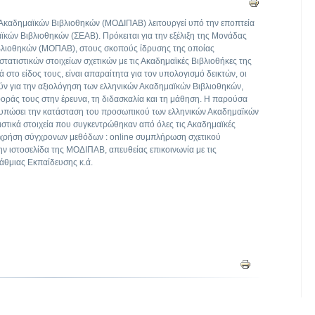
Ακαδημαϊκών Βιβλιοθηκών (ΜΟΔΙΠΑΒ) λειτουργεί υπό την εποπτεία
κών Βιβλιοθηκών (ΣΕΑΒ). Πρόκειται για την εξέλιξη της Μονάδας
βλιοθηκών (ΜΟΠΑΒ), στους σκοπούς ίδρυσης της οποίας
τατιστικών στοιχείων σχετικών με τις Ακαδημαϊκές Βιβλιοθήκες της
ά στο είδος τους, είναι απαραίτητα για τον υπολογισμό δεικτών, οι
ν για την αξιολόγηση των ελληνικών Ακαδημαϊκών Βιβλιοθηκών,
φοράς τους στην έρευνα, τη διδασκαλία και τη μάθηση. Η παρούσα
υπώσει την κατάσταση του προσωπικού των ελληνικών Ακαδημαϊκών
ιστικά στοιχεία που συγκεντρώθηκαν από όλες τις Ακαδημαϊκές
τη χρήση σύγχρονων μεθόδων : online συμπλήρωση σχετικού
ν ιστοσελίδα της ΜΟΔΙΠΑΒ, απευθείας επικοινωνία με τις
βάθμιας Εκπαίδευσης κ.ά.