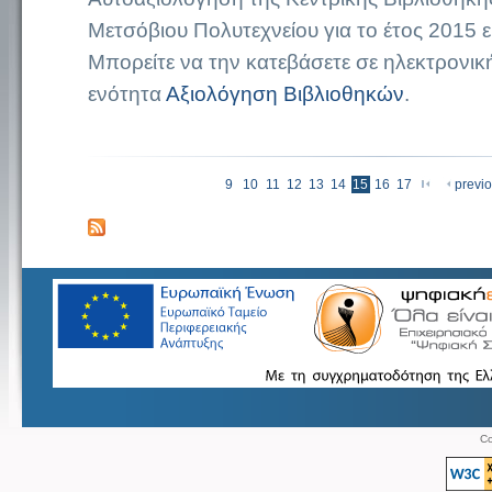
Μετσόβιου Πολυτεχνείου για το έτος 2015 εί
Μπορείτε να την κατεβάσετε σε ηλεκτρονικ
ενότητα
Αξιολόγηση Βιβλιοθηκών
.
« πρώτη
9
10
11
12
13
14
15
16
17
previ
Σελίδες
Co