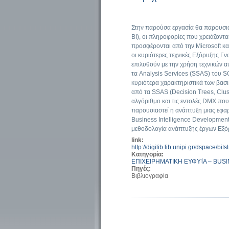
Στην παρούσα εργασία θα παρουσιασ
BI), οι πληροφορίες που χρειάζοντα
προσφέρονται από την Microsoft κα
οι κυριότερες τεχνικές Εξόρυξης Γ
επιλυθούν με την χρήση τεχνικών αυ
τα Analysis Services (SSAS) του S
κυριότερα χαρακτηριστικά των βα
από τα SSAS (Decision Trees, Clus
αλγόριθμο και τις εντολές DMX που
παρουσιαστεί η ανάπτυξη μιας εφ
Business Intelligence Developmen
μεθοδολογία ανάπτυξης έργων Εξ
link:
http://digilib.lib.unipi.gr/dspace/
Κατηγορία:
ΕΠΙΧΕΙΡΗΜΑΤΙΚΗ ΕΥΦΥΐΑ – BUS
Πηγές:
Βιβλιογραφία