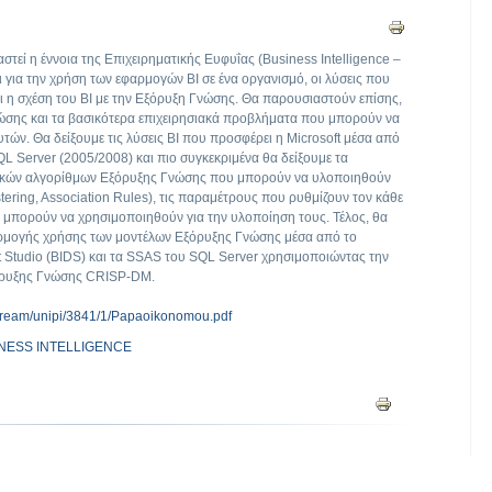
τεί η έννοια της Επιχειρηματικής Ευφυΐας (Business Intelligence –
ι για την χρήση των εφαρμογών BI σε ένα οργανισμό, οι λύσεις που
ι η σχέση του BI με την Εξόρυξη Γνώσης. Θα παρουσιαστούν επίσης,
νώσης και τα βασικότερα επιχειρησιακά προβλήματα που μπορούν να
τών. Θα δείξουμε τις λύσεις BI που προσφέρει η Microsoft μέσα από
QL Server (2005/2008) και πιο συγκεκριμένα θα δείξουμε τα
σικών αλγορίθμων Εξόρυξης Γνώσης που μπορούν να υλοποιηθούν
tering, Association Rules), τις παραμέτρους που ρυθμίζουν τον κάθε
 μπορούν να χρησιμοποιηθούν για την υλοποίηση τους. Τέλος, θα
αρμογής χρήσης των μοντέλων Εξόρυξης Γνώσης μέσα από το
t Studio (BIDS) και τα SSAS του SQL Server χρησιμοποιώντας την
όρυξης Γνώσης CRISP-DM.
bitstream/unipi/3841/1/Papaoikonomou.pdf
INESS INTELLIGENCE