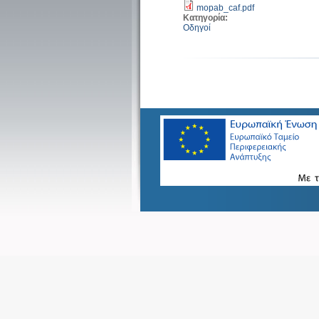
mopab_caf.pdf
Κατηγορία:
Οδηγοί