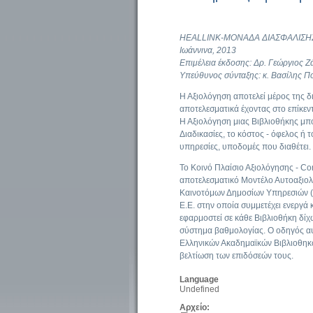
HEALLINK-ΜΟΝΑΔΑ ΔΙΑΣΦΑΛΙΣΗ
Ιωάννινα, 2013
Επιμέλεια έκδοσης: Δρ. Γεώργιος 
Υπεύθυνoς σύνταξης: κ. Βασίλης 
Η Αξιολόγηση αποτελεί μέρος της δι
αποτελεσματικά έχοντας στο επίκε
Η Αξιολόγηση μιας Βιβλιοθήκης μπο
Διαδικασίες, το κόστος - όφελος ή
υπηρεσίες, υποδομές που διαθέτει.
Το Κοινό Πλαίσιο Αξιολόγησης - C
αποτελεσματικό Μοντέλο Αυτοαξιο
Καινοτόμων Δημοσίων Υπηρεσιών (In
Ε.E. στην οποία συμμετέχει ενεργά κ
εφαρμοστεί σε κάθε Βιβλιοθήκη δίχω
σύστημα βαθμολογίας. Ο οδηγός αυτ
Ελληνικών Ακαδημαϊκών Βιβλιοθηκώ
βελτίωση των επιδόσεών τους.
Language
Undefined
Αρχείο: