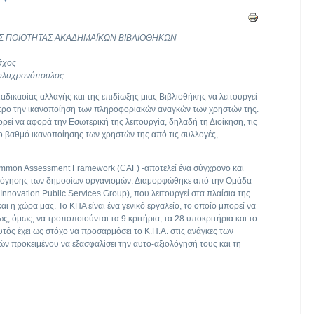
Σ ΠΟΙΟΤΗΤΑΣ ΑΚΑΔΗΜΑΪΚΩΝ ΒΙΒΛΙΟΘΗΚΩΝ
Ζάχος
Πολυχρονόπουλος
αδικασίας αλλαγής και της επιδίωξης μιας Βιβλιοθήκης να λειτουργεί
ντρο την ικανοποίηση των πληροφοριακών αναγκών των χρηστών της.
ρεί να αφορά την Εσωτερική της λειτουργία, δηλαδή τη Διοίκηση, τις
 το βαθμό ικανοποίησης των χρηστών της από τις συλλογές,
ommon Assessment Framework (CAF) -αποτελεί ένα σύγχρονο και
λόγησης των δημοσίων οργανισμών. Διαμορφώθηκε από την Ομάδα
novation Public Services Group), που λειτουργεί στα πλαίσια της
αι η χώρα μας. Το ΚΠΑ είναι ένα γενικό εργαλείο, το οποίο μπορεί να
ς, όμως, να τροποποιούνται τα 9 κριτήρια, τα 28 υποκριτήρια και το
ός έχει ως στόχο να προσαρμόσει το Κ.Π.Α. στις ανάγκες των
ν προκειμένου να εξασφαλίσει την αυτο-αξιολόγησή τους και τη